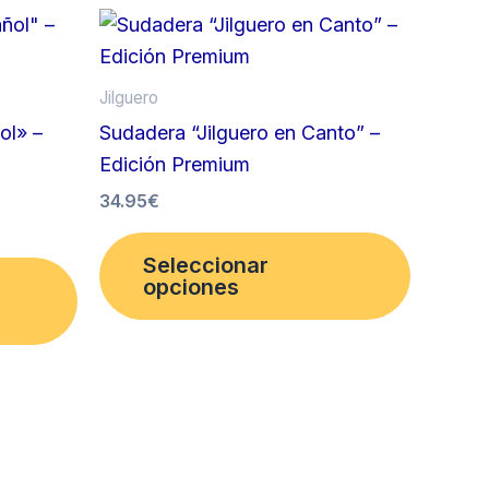
Jilguero
ol» –
Sudadera “Jilguero en Canto” –
Edición Premium
34.95
€
Este
Este
Seleccionar
product
opciones
producto
tiene
tiene
múltiples
múltiples
variantes
variantes.
Las
Las
opcione
opciones
se
se