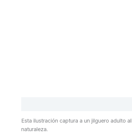
Descripción
Información adicional
Val
Esta ilustración captura a un jilguero adulto
naturaleza.