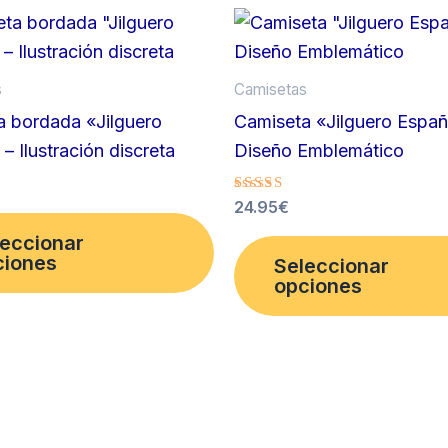
s
Camisetas
a bordada «Jilguero
Camiseta «Jilguero Españ
 – Ilustración discreta
Diseño Emblemático
Valorado
24.95
€
Este
con
5.00
leccionar
producto
de 5
ciones
Seleccionar
tiene
opciones
múltiples
variantes.
Las
opciones
se