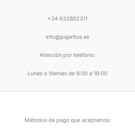
pueden
elegir
en
+34 632862311
la
página
info@pajaritos.es
de
producto
Atención por teléfono:
Lunes a Viernes de 9:00 a 19:00
Métodos de pago que aceptamos: