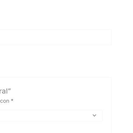
ral”
 con
*