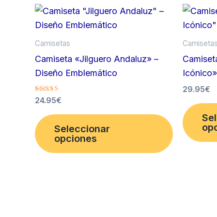
Camisetas
Camiseta
Camiseta «Jilguero Andaluz» –
Camiset
Diseño Emblemático
Icónico»
29.95
€
Valorado
24.95
€
con
5.00
Este
Se
de 5
op
Seleccionar
producto
opciones
tiene
múltiples
variantes.
Las
opciones
se