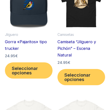
Jilguero
Camisetas
Gorra «Pajaritos» tipo
Camiseta “Jilguero y
trucker
Pichón” – Escena
Natural
24.95
€
24.95
€
Este
Seleccionar
producto
Es
opciones
Seleccionar
tiene
pr
opciones
múltiples
ti
variantes.
mú
Las
va
opciones
La
se
op