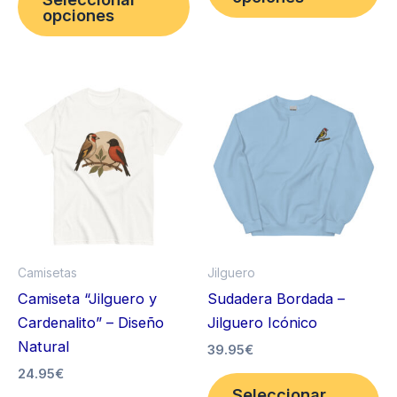
producto
ti
opciones
tiene
mú
múltiples
va
variantes.
La
Las
op
opciones
se
se
pu
pueden
ele
elegir
en
en
la
la
pá
página
de
Camisetas
Jilguero
de
pr
Camiseta “Jilguero y
Sudadera Bordada –
producto
Cardenalito” – Diseño
Jilguero Icónico
Natural
39.95
€
24.95
€
Es
Seleccionar