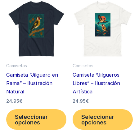
Las
La
opciones
op
se
se
pueden
pu
elegir
ele
en
en
la
la
página
pá
Camisetas
Camisetas
de
de
Camiseta “Jilguero en
Camiseta “Jilgueros
producto
pr
Rama” – Ilustración
Libres” – Ilustración
Natural
Artística
24.95
€
24.95
€
Este
Es
Seleccionar
Seleccionar
producto
pr
opciones
opciones
tiene
ti
múltiples
mú